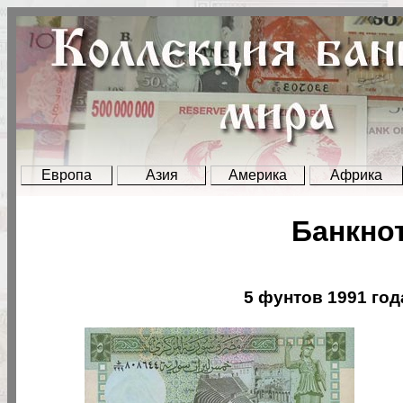
Европа
Азия
Америка
Африка
Банкно
5 фунтов 1991 года