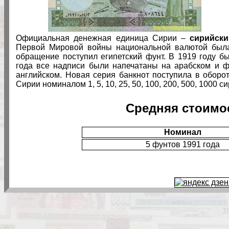
Официальная денежная единица Сирии –
сирийск
Первой Мировой войны национальной валютой была
обращение поступил египетский фунт. В 1919 году б
года все надписи были напечатаны на арабском и ф
английском. Новая серия банкнот поступила в оборо
Сирии номиналом 1, 5, 10, 25, 50, 100, 200, 500, 1000 с
Средняя стоимо
Номинал
5 фунтов 1991 года